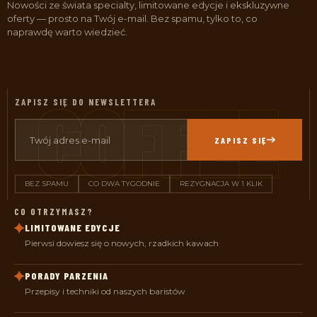
Nowości ze świata specialty, limitowane edycje i ekskluzywne
oferty — prosto na Twój e-mail. Bez spamu, tylko to, co
naprawdę warto wiedzieć.
ZAPISZ SIĘ DO NEWSLETTERA
ZAPISZ SIĘ
BEZ SPAMU
CO DWA TYGODNIE
REZYGNACJA W 1 KLIK
CO OTRZYMASZ?
LIMITOWANE EDYCJE
Pierwsi dowiesz się o nowych, rzadkich kawach
PORADY PARZENIA
Przepisy i techniki od naszych baristów