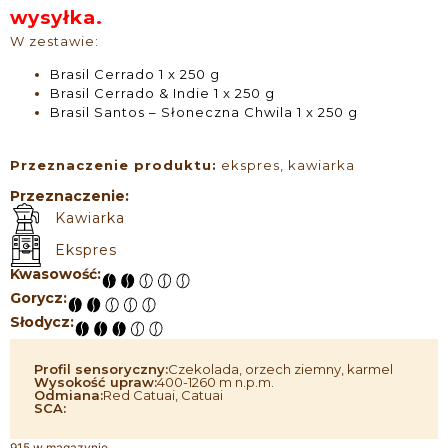
wysyłka.
W zestawie:
Brasil Cerrado
1 x 250 g
Brasil Cerrado & Indie
1 x 250 g
Brasil Santos – Słoneczna Chwila
1 x 250 g
Przeznaczenie produktu:
ekspres, kawiarka
Przeznaczenie:
Kawiarka
Ekspres
Kwasowość:
Gorycz:
Słodycz:
Profil sensoryczny:
Czekolada, orzech ziemny, karmel
Wysokość upraw:
400-1260 m n.p.m.
Odmiana:
Red Catuai, Catuai
SCA:
915 w magazynie