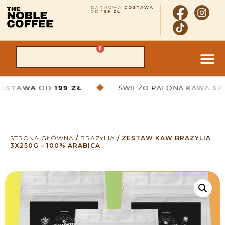
DARMOWA
DOSTAWA
OD
199 ZŁ
0
◆
AWA
OD
199 ZŁ
ŚWIEŻO PALONA KAWA
SPECIAL
STRONA GŁÓWNA
/
BRAZYLIA
/
ZESTAW KAW BRAZYLIA
3X250G – 100% ARABICA