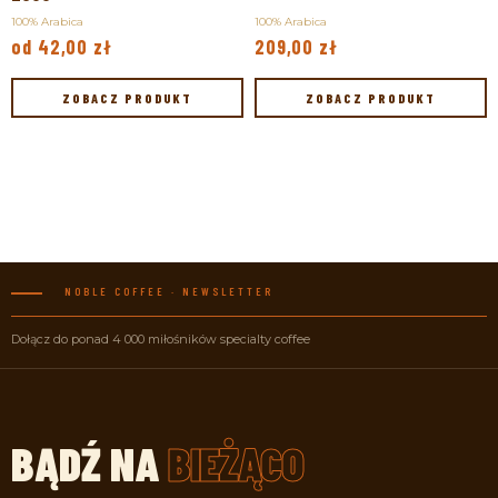
100% Arabica
100% Arabica
od
42,00
zł
209,00
zł
ZOBACZ PRODUKT
ZOBACZ PRODUKT
NOBLE COFFEE · NEWSLETTER
Dołącz do ponad 4 000 miłośników specialty coffee
BĄDŹ
NA
BIEŻĄCO