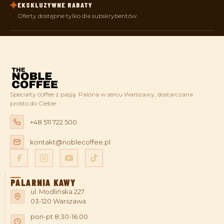
EKSKLUZYWNE RABATY
Oferty dostępne tylko dla subskrybentów
Specialty coffee z pasją. Palona w sercu Warszawy, dostarczana
prosto do Ciebie.
+48 511 722 500
kontakt@noblecoffee.pl
PALARNIA KAWY
ul. Modlińska 227
03-120 Warszawa
pon-pt 8:30-16:00