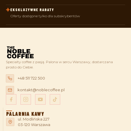
EKSKLUZYWNE RABATY
Oferty dostępne tylko dla subskrybentów
Specialty coffee z pasją. Palona w sercu Warszawy, dostarczana
prosto do Ciebie.
+48 511 722 500
kontakt@noblecoffee.pl
PALARNIA KAWY
ul. Modlińska 227
03-120 Warszawa