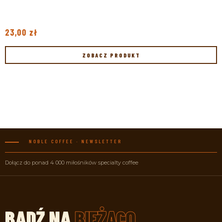
23,00
zł
ZOBACZ PRODUKT
NOBLE COFFEE · NEWSLETTER
Dołącz do ponad 4 000 miłośników specialty coffee
BĄDŹ
NA
BIEŻĄCO