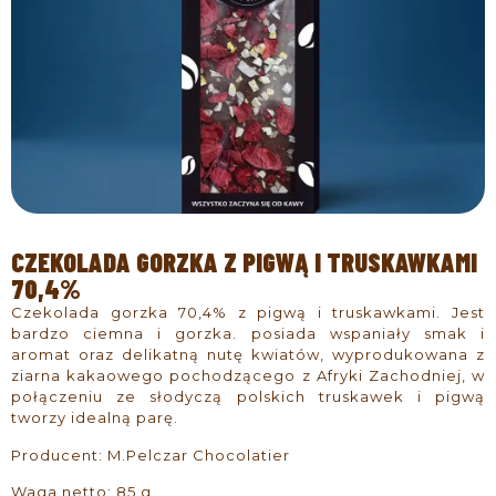
CZEKOLADA GORZKA Z PIGWĄ I TRUSKAWKAMI
70,4%
Czekolada gorzka 70,4% z pigwą i truskawkami. Jest
bardzo ciemna i gorzka. posiada wspaniały smak i
aromat oraz delikatną nutę kwiatów, wyprodukowana z
ziarna kakaowego pochodzącego z Afryki Zachodniej, w
połączeniu ze słodyczą polskich truskawek i pigwą
tworzy idealną parę.
Producent: M.Pelczar Chocolatier
Waga netto: 85 g