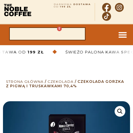
DARMOWA
DOSTAWA
OD
199 ZŁ
0
◆
A
OD
199 ZŁ
ŚWIEŻO PALONA KAWA
SPECIALTY
STRONA GŁÓWNA
/
CZEKOLADA
/
CZEKOLADA GORZKA
Z PIGWĄ I TRUSKAWKAMI 70,4%